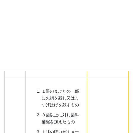
１足の第２の足指の
用を廃したもの、第
２の足指を含み２の
足指の用を廃したも
の又は第３の足指以
下の３の足指の用を
廃したもの
胸腹部臓器の機能に
障害を残すもの
１眼のまぶたの一部
に欠損を残し又はま
つげはげを残すもの
３歯以上に対し歯科
補綴を加えたもの
１耳の聴力が１メー