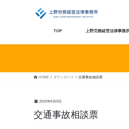
コ
ナ
ン
ビ
テ
ゲ
ン
ー
ツ
シ
TOP
上野労務経営法律事務
へ
ョ
ス
ン
キ
に
ッ
移
プ
動
HOME
ダウンロード
交通事故相談票
2020年6月5日
交通事故相談票