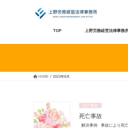
コ
ナ
ン
ビ
テ
ゲ
ン
ー
ツ
シ
TOP
上野労務経営法律事務
へ
ョ
ス
ン
キ
に
ッ
移
プ
動
HOME
2023年8月
死亡事故
死亡事故
解決事例 事故により死亡